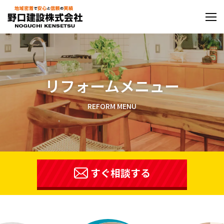
コ
ン
テ
ン
ツ
に
ス
リフォームメニュー
キ
ッ
REFORM MENU
プ
すぐ相談する